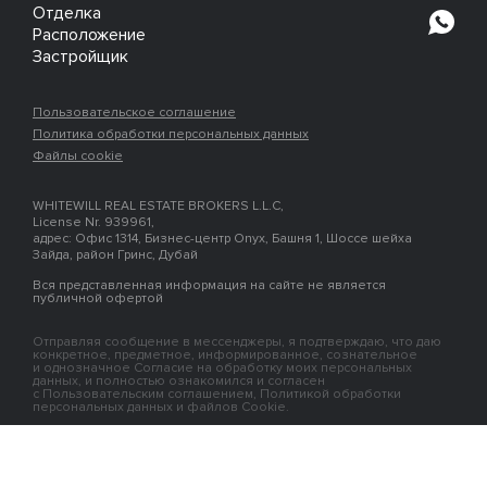
Отделка
Расположение
Застройщик
Пользовательское соглашение
Политика обработки персональных данных
Файлы cookie
WHITEWILL REAL ESTATE BROKERS L.L.C,
License Nr. 939961,
адрес: Офис 1314, Бизнес-центр Onyx, Башня 1, Шоссе шейха
Зайда, район Гринс, Дубай
Вся представленная информация на сайте не является
публичной офертой
Отправляя сообщение в мессенджеры, я подтверждаю, что даю
конкретное, предметное, информированное, сознательное
и однозначное Согласие на обработку моих персональных
данных, и полностью ознакомился и согласен
с Пользовательским соглашением, Политикой обработки
персональных данных и файлов Cookie.